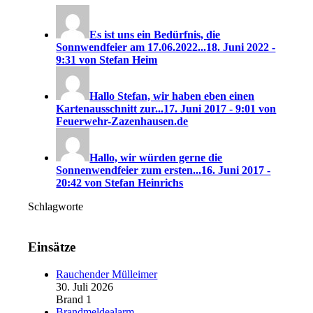
Es ist uns ein Bedürfnis, die
Sonnwendfeier am 17.06.2022...
18. Juni 2022 -
9:31 von Stefan Heim
Hallo Stefan, wir haben eben einen
Kartenausschnitt zur...
17. Juni 2017 - 9:01 von
Feuerwehr-Zazenhausen.de
Hallo, wir würden gerne die
Sonnenwendfeier zum ersten...
16. Juni 2017 -
20:42 von Stefan Heinrichs
Schlagworte
Einsätze
Rauchender Mülleimer
30. Juli 2026
Brand 1
Brandmeldealarm