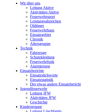
Wir über uns
Leitung Aktive
Aktivitäten Aktive
Feuerwehrsport
Leistungsabzeichen
Oldtimer
Feuerwehrhaus
Einsatzgebiet
Chronik
Altersgruppe
Technik
Fahrzeuge
Schutzkleidung
Feuerwehrfunk
Alarmierung
Einsatzberichte
Einsatzstichworte
Einsatzstatistik
Der etwas andere Einsatzbericht
Jugendfeuerwehr
Leitung JFW
Aktivitäten JFW
Geschichte
Kindergruppe
Leitung Löschfantis