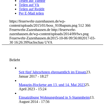
Teilen auf Tumblr
Teilen auf Vk
Teilen auf Reddit
Per E-Mail teilen
https://feuerwehr-zazenhausen.de/wp-
content/uploads/2015/01/boss_910bapum.png
512
366
Feuerwehr-Zazenhausen.de
http://feuerwehr-
zazenhausen.de/wp-content/uploads/2014/09/fws.png
Feuerwehr-Zazenhausen.de
2015-10-06 09:56:00
2017-03-
30 16:26:39
Nachschau UVA
Beliebt
Seit fünf Jahrzehnten ehrenamtlich im Einsatz
23.
Januar 2017 - 18:27
Magazin-Hocketse am 13. und 14. Mai 2023
25.
April 2023 - 15:24
Einsatzübung Wohnungsbrand in S-Stammheim
13.
August 2014 - 17:56