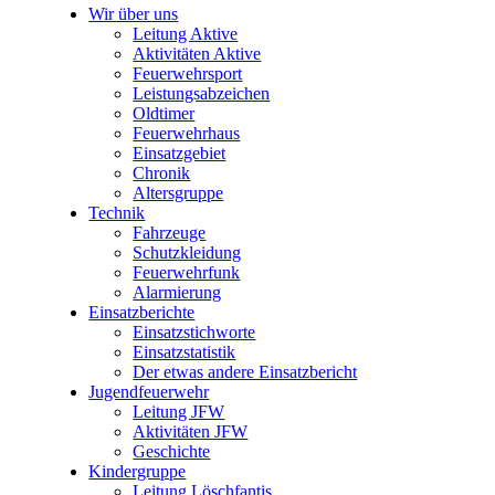
Wir über uns
Leitung Aktive
Aktivitäten Aktive
Feuerwehrsport
Leistungsabzeichen
Oldtimer
Feuerwehrhaus
Einsatzgebiet
Chronik
Altersgruppe
Technik
Fahrzeuge
Schutzkleidung
Feuerwehrfunk
Alarmierung
Einsatzberichte
Einsatzstichworte
Einsatzstatistik
Der etwas andere Einsatzbericht
Jugendfeuerwehr
Leitung JFW
Aktivitäten JFW
Geschichte
Kindergruppe
Leitung Löschfantis