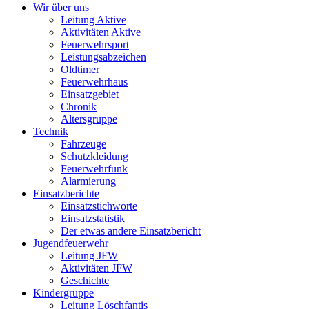
Wir über uns
Leitung Aktive
Aktivitäten Aktive
Feuerwehrsport
Leistungsabzeichen
Oldtimer
Feuerwehrhaus
Einsatzgebiet
Chronik
Altersgruppe
Technik
Fahrzeuge
Schutzkleidung
Feuerwehrfunk
Alarmierung
Einsatzberichte
Einsatzstichworte
Einsatzstatistik
Der etwas andere Einsatzbericht
Jugendfeuerwehr
Leitung JFW
Aktivitäten JFW
Geschichte
Kindergruppe
Leitung Löschfantis