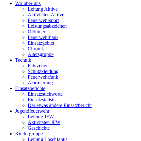
Wir über uns
Leitung Aktive
Aktivitäten Aktive
Feuerwehrsport
Leistungsabzeichen
Oldtimer
Feuerwehrhaus
Einsatzgebiet
Chronik
Altersgruppe
Technik
Fahrzeuge
Schutzkleidung
Feuerwehrfunk
Alarmierung
Einsatzberichte
Einsatzstichworte
Einsatzstatistik
Der etwas andere Einsatzbericht
Jugendfeuerwehr
Leitung JFW
Aktivitäten JFW
Geschichte
Kindergruppe
Leitung Löschfantis