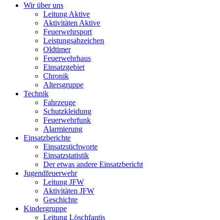
Wir über uns
Leitung Aktive
Aktivitäten Aktive
Feuerwehrsport
Leistungsabzeichen
Oldtimer
Feuerwehrhaus
Einsatzgebiet
Chronik
Altersgruppe
Technik
Fahrzeuge
Schutzkleidung
Feuerwehrfunk
Alarmierung
Einsatzberichte
Einsatzstichworte
Einsatzstatistik
Der etwas andere Einsatzbericht
Jugendfeuerwehr
Leitung JFW
Aktivitäten JFW
Geschichte
Kindergruppe
Leitung Löschfantis