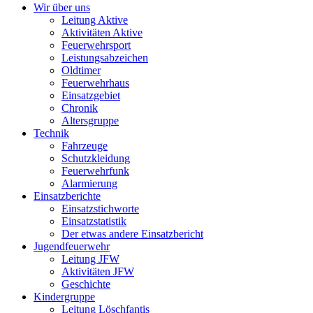
Wir über uns
Leitung Aktive
Aktivitäten Aktive
Feuerwehrsport
Leistungsabzeichen
Oldtimer
Feuerwehrhaus
Einsatzgebiet
Chronik
Altersgruppe
Technik
Fahrzeuge
Schutzkleidung
Feuerwehrfunk
Alarmierung
Einsatzberichte
Einsatzstichworte
Einsatzstatistik
Der etwas andere Einsatzbericht
Jugendfeuerwehr
Leitung JFW
Aktivitäten JFW
Geschichte
Kindergruppe
Leitung Löschfantis