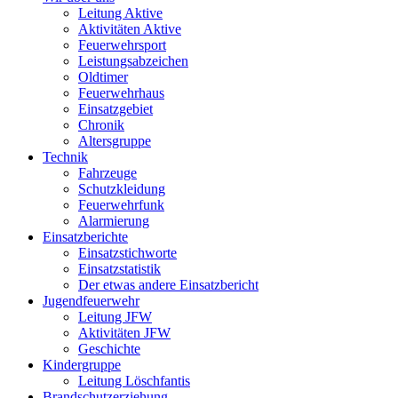
Leitung Aktive
Aktivitäten Aktive
Feuerwehrsport
Leistungsabzeichen
Oldtimer
Feuerwehrhaus
Einsatzgebiet
Chronik
Altersgruppe
Technik
Fahrzeuge
Schutzkleidung
Feuerwehrfunk
Alarmierung
Einsatzberichte
Einsatzstichworte
Einsatzstatistik
Der etwas andere Einsatzbericht
Jugendfeuerwehr
Leitung JFW
Aktivitäten JFW
Geschichte
Kindergruppe
Leitung Löschfantis
Brandschutzerziehung