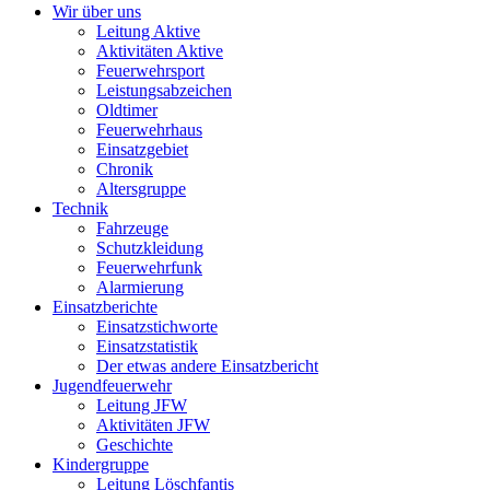
Wir über uns
Leitung Aktive
Aktivitäten Aktive
Feuerwehrsport
Leistungsabzeichen
Oldtimer
Feuerwehrhaus
Einsatzgebiet
Chronik
Altersgruppe
Technik
Fahrzeuge
Schutzkleidung
Feuerwehrfunk
Alarmierung
Einsatzberichte
Einsatzstichworte
Einsatzstatistik
Der etwas andere Einsatzbericht
Jugendfeuerwehr
Leitung JFW
Aktivitäten JFW
Geschichte
Kindergruppe
Leitung Löschfantis