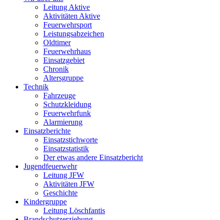
Leitung Aktive
Aktivitäten Aktive
Feuerwehrsport
Leistungsabzeichen
Oldtimer
Feuerwehrhaus
Einsatzgebiet
Chronik
Altersgruppe
Technik
Fahrzeuge
Schutzkleidung
Feuerwehrfunk
Alarmierung
Einsatzberichte
Einsatzstichworte
Einsatzstatistik
Der etwas andere Einsatzbericht
Jugendfeuerwehr
Leitung JFW
Aktivitäten JFW
Geschichte
Kindergruppe
Leitung Löschfantis
Brandschutzerziehung