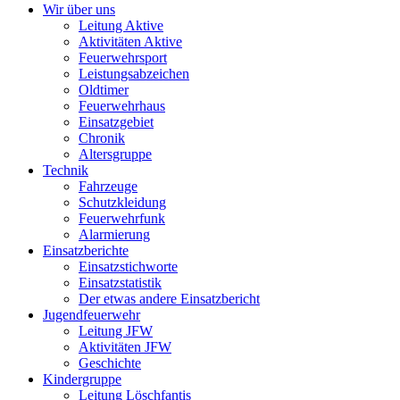
Wir über uns
Leitung Aktive
Aktivitäten Aktive
Feuerwehrsport
Leistungsabzeichen
Oldtimer
Feuerwehrhaus
Einsatzgebiet
Chronik
Altersgruppe
Technik
Fahrzeuge
Schutzkleidung
Feuerwehrfunk
Alarmierung
Einsatzberichte
Einsatzstichworte
Einsatzstatistik
Der etwas andere Einsatzbericht
Jugendfeuerwehr
Leitung JFW
Aktivitäten JFW
Geschichte
Kindergruppe
Leitung Löschfantis