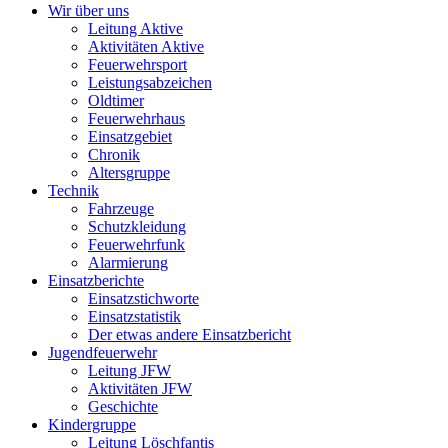
Wir über uns
Leitung Aktive
Aktivitäten Aktive
Feuerwehrsport
Leistungsabzeichen
Oldtimer
Feuerwehrhaus
Einsatzgebiet
Chronik
Altersgruppe
Technik
Fahrzeuge
Schutzkleidung
Feuerwehrfunk
Alarmierung
Einsatzberichte
Einsatzstichworte
Einsatzstatistik
Der etwas andere Einsatzbericht
Jugendfeuerwehr
Leitung JFW
Aktivitäten JFW
Geschichte
Kindergruppe
Leitung Löschfantis