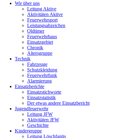
Wir über uns
Leitung Aktive
Aktivitäten Aktive
Feuerwehrsport
Leistungsabzeichen
Oldtimer
Feuerwehrhaus
Einsatzgebiet
Chronik
Altersgruppe
Technik
Fahrzeuge
Schutzkleidung
Feuerwehrfunk
Alarmierung
Einsatzberichte
Einsatzstichworte
Einsatzstatistik
Der etwas andere Einsatzbericht
Jugendfeuerwehr
Leitung JFW
Aktivitäten JFW
Geschichte
Kindergruppe
Leitung Löschfantis