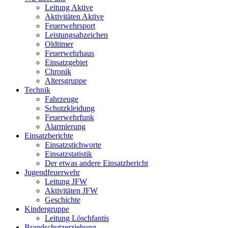
Leitung Aktive
Aktivitäten Aktive
Feuerwehrsport
Leistungsabzeichen
Oldtimer
Feuerwehrhaus
Einsatzgebiet
Chronik
Altersgruppe
Technik
Fahrzeuge
Schutzkleidung
Feuerwehrfunk
Alarmierung
Einsatzberichte
Einsatzstichworte
Einsatzstatistik
Der etwas andere Einsatzbericht
Jugendfeuerwehr
Leitung JFW
Aktivitäten JFW
Geschichte
Kindergruppe
Leitung Löschfantis
Brandschutzerziehung