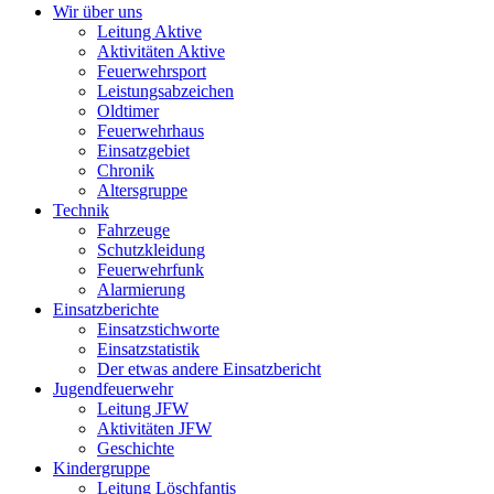
Wir über uns
Leitung Aktive
Aktivitäten Aktive
Feuerwehrsport
Leistungsabzeichen
Oldtimer
Feuerwehrhaus
Einsatzgebiet
Chronik
Altersgruppe
Technik
Fahrzeuge
Schutzkleidung
Feuerwehrfunk
Alarmierung
Einsatzberichte
Einsatzstichworte
Einsatzstatistik
Der etwas andere Einsatzbericht
Jugendfeuerwehr
Leitung JFW
Aktivitäten JFW
Geschichte
Kindergruppe
Leitung Löschfantis