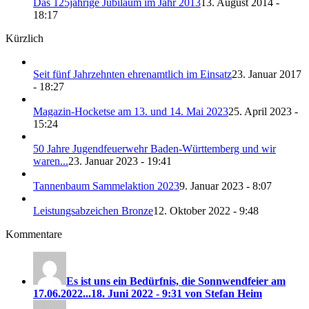
Das 125jährige Jubiläum im Jahr 2013
13. August 2014 -
18:17
Kürzlich
Seit fünf Jahrzehnten ehrenamtlich im Einsatz
23. Januar 2017
- 18:27
Magazin-Hocketse am 13. und 14. Mai 2023
25. April 2023 -
15:24
50 Jahre Jugendfeuerwehr Baden-Württemberg und wir
waren...
23. Januar 2023 - 19:41
Tannenbaum Sammelaktion 2023
9. Januar 2023 - 8:07
Leistungsabzeichen Bronze
12. Oktober 2022 - 9:48
Kommentare
Es ist uns ein Bedürfnis, die Sonnwendfeier am
17.06.2022...
18. Juni 2022 - 9:31 von Stefan Heim