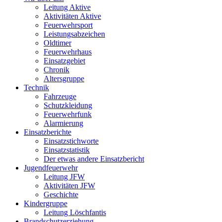
Leitung Aktive
Aktivitäten Aktive
Feuerwehrsport
Leistungsabzeichen
Oldtimer
Feuerwehrhaus
Einsatzgebiet
Chronik
Altersgruppe
Technik
Fahrzeuge
Schutzkleidung
Feuerwehrfunk
Alarmierung
Einsatzberichte
Einsatzstichworte
Einsatzstatistik
Der etwas andere Einsatzbericht
Jugendfeuerwehr
Leitung JFW
Aktivitäten JFW
Geschichte
Kindergruppe
Leitung Löschfantis
Brandschutzerziehung