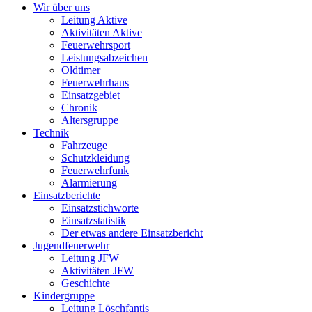
Wir über uns
Leitung Aktive
Aktivitäten Aktive
Feuerwehrsport
Leistungsabzeichen
Oldtimer
Feuerwehrhaus
Einsatzgebiet
Chronik
Altersgruppe
Technik
Fahrzeuge
Schutzkleidung
Feuerwehrfunk
Alarmierung
Einsatzberichte
Einsatzstichworte
Einsatzstatistik
Der etwas andere Einsatzbericht
Jugendfeuerwehr
Leitung JFW
Aktivitäten JFW
Geschichte
Kindergruppe
Leitung Löschfantis