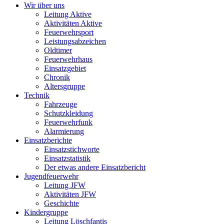
Wir über uns
Leitung Aktive
Aktivitäten Aktive
Feuerwehrsport
Leistungsabzeichen
Oldtimer
Feuerwehrhaus
Einsatzgebiet
Chronik
Altersgruppe
Technik
Fahrzeuge
Schutzkleidung
Feuerwehrfunk
Alarmierung
Einsatzberichte
Einsatzstichworte
Einsatzstatistik
Der etwas andere Einsatzbericht
Jugendfeuerwehr
Leitung JFW
Aktivitäten JFW
Geschichte
Kindergruppe
Leitung Löschfantis