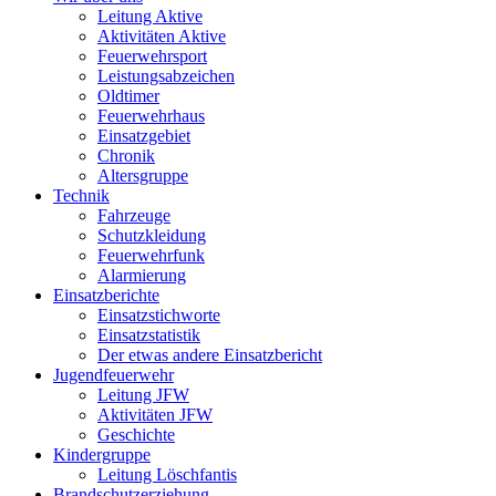
Leitung Aktive
Aktivitäten Aktive
Feuerwehrsport
Leistungsabzeichen
Oldtimer
Feuerwehrhaus
Einsatzgebiet
Chronik
Altersgruppe
Technik
Fahrzeuge
Schutzkleidung
Feuerwehrfunk
Alarmierung
Einsatzberichte
Einsatzstichworte
Einsatzstatistik
Der etwas andere Einsatzbericht
Jugendfeuerwehr
Leitung JFW
Aktivitäten JFW
Geschichte
Kindergruppe
Leitung Löschfantis
Brandschutzerziehung