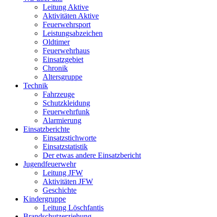
Leitung Aktive
Aktivitäten Aktive
Feuerwehrsport
Leistungsabzeichen
Oldtimer
Feuerwehrhaus
Einsatzgebiet
Chronik
Altersgruppe
Technik
Fahrzeuge
Schutzkleidung
Feuerwehrfunk
Alarmierung
Einsatzberichte
Einsatzstichworte
Einsatzstatistik
Der etwas andere Einsatzbericht
Jugendfeuerwehr
Leitung JFW
Aktivitäten JFW
Geschichte
Kindergruppe
Leitung Löschfantis
Brandschutzerziehung