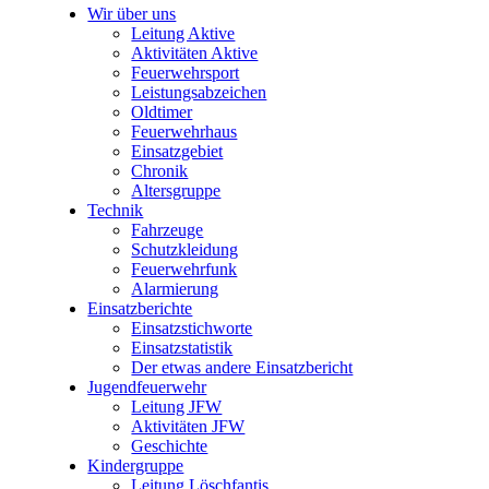
Wir über uns
Leitung Aktive
Aktivitäten Aktive
Feuerwehrsport
Leistungsabzeichen
Oldtimer
Feuerwehrhaus
Einsatzgebiet
Chronik
Altersgruppe
Technik
Fahrzeuge
Schutzkleidung
Feuerwehrfunk
Alarmierung
Einsatzberichte
Einsatzstichworte
Einsatzstatistik
Der etwas andere Einsatzbericht
Jugendfeuerwehr
Leitung JFW
Aktivitäten JFW
Geschichte
Kindergruppe
Leitung Löschfantis