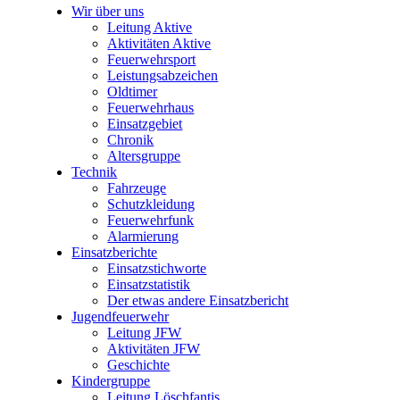
Wir über uns
Leitung Aktive
Aktivitäten Aktive
Feuerwehrsport
Leistungsabzeichen
Oldtimer
Feuerwehrhaus
Einsatzgebiet
Chronik
Altersgruppe
Technik
Fahrzeuge
Schutzkleidung
Feuerwehrfunk
Alarmierung
Einsatzberichte
Einsatzstichworte
Einsatzstatistik
Der etwas andere Einsatzbericht
Jugendfeuerwehr
Leitung JFW
Aktivitäten JFW
Geschichte
Kindergruppe
Leitung Löschfantis