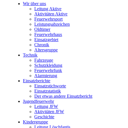
Wir über uns
Leitung Aktive
Aktivitäten Aktive
Feuerwehrsport
Leistungsabzeichen
Oldtimer
Feuerwehrhaus
Einsatzgebiet
Chronik
Altersgruppe
Technik
Fahrzeuge
Schutzkleidung
Feuerwehrfunk
Alarmierung
Einsatzberichte
Einsatzstichworte
Einsatzstatistik
Der etwas andere Einsatzbericht
Jugendfeuerwehr
Leitung JFW
Aktivitäten JFW
Geschichte
Kindergruppe
Leitung Löschfantis