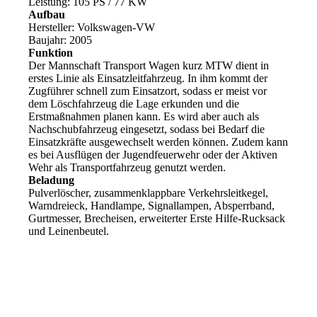
Leistung: 105 PS / 77 KW
Aufbau
Hersteller: Volkswagen-VW
Baujahr: 2005
Funktion
Der Mannschaft Transport Wagen kurz MTW dient in
erstes Linie als Einsatzleitfahrzeug. In ihm kommt der
Zugführer schnell zum Einsatzort, sodass er meist vor
dem Löschfahrzeug die Lage erkunden und die
Erstmaßnahmen planen kann. Es wird aber auch als
Nachschubfahrzeug eingesetzt, sodass bei Bedarf die
Einsatzkräfte ausgewechselt werden können. Zudem kann
es bei Ausflügen der Jugendfeuerwehr oder der Aktiven
Wehr als Transportfahrzeug genutzt werden.
Beladung
Pulverlöscher, zusammenklappbare Verkehrsleitkegel,
Warndreieck, Handlampe, Signallampen, Absperrband,
Gurtmesser, Brecheisen, erweiterter Erste Hilfe-Rucksack
und Leinenbeutel.