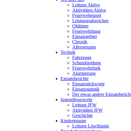
Leitung Aktive
Aktivitäten Aktive
Feuerwehrsport
Leistungsabzeichen
Oldtimer
Feuerwehrhaus
Einsatzgebiet
Chronik
Altersgruppe
Technik
Fahrzeuge
Schutzkleidung
Feuerwehrfunk
Alarmierung
Einsatzberichte
Einsatzstichworte
Einsatzstatistik
Der etwas andere Einsatzberich
Jugendfeuerwehr
Leitung JFW
Aktivitäten JFW
Geschichte
Kindergruppe
Leitung Löschfantis