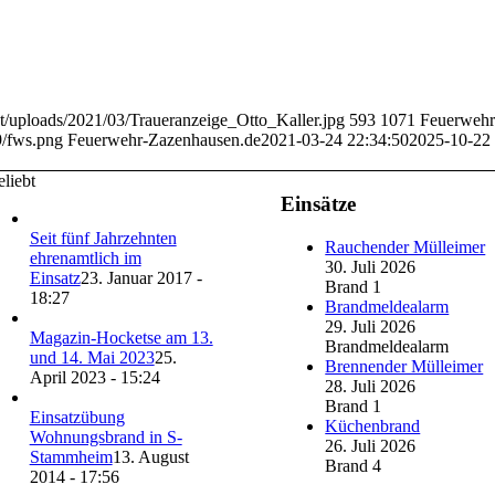
t/uploads/2021/03/Traueranzeige_Otto_Kaller.jpg
593
1071
Feuerwehr
9/fws.png
Feuerwehr-Zazenhausen.de
2021-03-24 22:34:50
2025-10-22 
liebt
Einsätze
Seit fünf Jahrzehnten
Rauchender Mülleimer
ehrenamtlich im
30. Juli 2026
Einsatz
23. Januar 2017 -
Brand 1
18:27
Brandmeldealarm
29. Juli 2026
Magazin-Hocketse am 13.
Brandmeldealarm
und 14. Mai 2023
25.
Brennender Mülleimer
April 2023 - 15:24
28. Juli 2026
Brand 1
Einsatzübung
Küchenbrand
Wohnungsbrand in S-
26. Juli 2026
Stammheim
13. August
Brand 4
2014 - 17:56