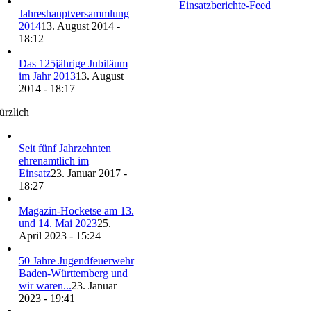
Einsatzberichte-Feed
Jahreshauptversammlung
2014
13. August 2014 -
18:12
Das 125jährige Jubiläum
im Jahr 2013
13. August
2014 - 18:17
ürzlich
Seit fünf Jahrzehnten
ehrenamtlich im
Einsatz
23. Januar 2017 -
18:27
Magazin-Hocketse am 13.
und 14. Mai 2023
25.
April 2023 - 15:24
50 Jahre Jugendfeuerwehr
Baden-Württemberg und
wir waren...
23. Januar
2023 - 19:41