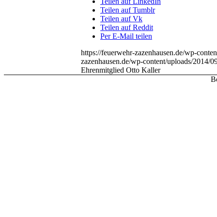
Teilen auf LinkedIn
Teilen auf Tumblr
Teilen auf Vk
Teilen auf Reddit
Per E-Mail teilen
https://feuerwehr-zazenhausen.de/wp-conten
zazenhausen.de/wp-content/uploads/2014/0
Ehrenmitglied Otto Kaller
Be