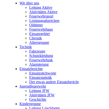
Wir über uns
Leitung Aktive
Aktivitäten Aktive
Feuerwehrsport
Leistungsabzeichen
Oldtimer
Feuerwehrhaus
Einsatzgebiet
Chronik
Altersgruppe
Technik
Fahrzeuge
Schutzkleidung
Feuerwehrfunk
Alarmierung
Einsatzberichte
Einsatzstichworte
Einsatzstatistik
Der etwas andere Einsatzbericht
Jugendfeuerwehr
Leitung JFW
Aktivitäten JFW
Geschichte
Kindergruppe
Leitung Löschfantis