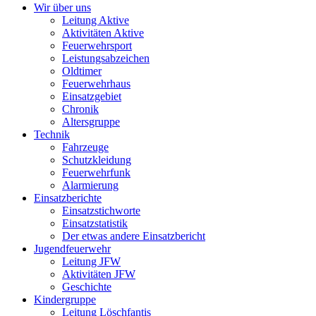
Wir über uns
Leitung Aktive
Aktivitäten Aktive
Feuerwehrsport
Leistungsabzeichen
Oldtimer
Feuerwehrhaus
Einsatzgebiet
Chronik
Altersgruppe
Technik
Fahrzeuge
Schutzkleidung
Feuerwehrfunk
Alarmierung
Einsatzberichte
Einsatzstichworte
Einsatzstatistik
Der etwas andere Einsatzbericht
Jugendfeuerwehr
Leitung JFW
Aktivitäten JFW
Geschichte
Kindergruppe
Leitung Löschfantis